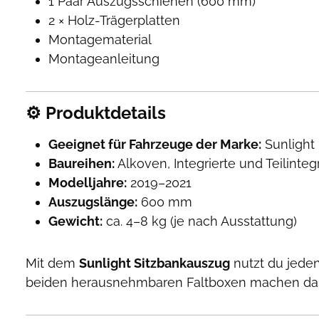
1 Paar Auszugsschienen (600 mm)
2 × Holz-Trägerplatten
Montagematerial
Montageanleitung
⚙️ Produktdetails
Geeignet für Fahrzeuge der Marke:
Sunlight
Baureihen:
Alkoven, Integrierte und Teilintegr
Modelljahre:
2019–2021
Auszugslänge:
600 mm
Gewicht:
ca. 4–8 kg (je nach Ausstattung)
Mit dem
Sunlight Sitzbankauszug
nutzt du jeden
beiden herausnehmbaren Faltboxen machen das V