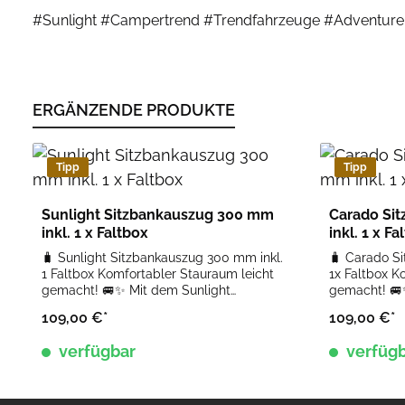
#Sunlight #Campertrend #Trendfahrzeuge #Adventur
ERGÄNZENDE PRODUKTE
Produktgalerie überspringen
Tipp
Tipp
Sunlight Sitzbankauszug 300 mm
Carado Si
inkl. 1 x Faltbox
inkl. 1 x Fa
🧳 Sunlight Sitzbankauszug 300 mm inkl.
🧳 Carado S
1 Faltbox Komfortabler Stauraum leicht
1x Faltbox Komfortabler Stauraum leicht
gemacht! 🚐✨ Mit dem Sunlight
gemacht! 🚐✨ Ab jetzt ist der St
Sitzbankauszug nutzt du den Stauraum
unter dem Se
109,00 €*
109,00 €*
unter dem Seitensitzkasten optimal aus.
nutzbar! Das
Dank des praktischen Auszugssystems
Polster gehö
verfügbar
verfüg
gehört das lästige Hochklappen der
Auszugssyst
Sitzpolster der Vergangenheit an.
Einfach die K
Einfach die Klappe öffnen, die Faltbox
Faltbox hera
herausziehen und schon sind deine
du Ordnung im