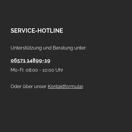
hen um die Anzahl zu erhöhen oder zu re
 oder benutze die Schaltflächen um die 
SERVICE-HOTLINE
Unterstützung und Beratung unter:
06571 14899-19
Mo-Fr, 08:00 - 10:00 Uhr
Oder über unser
Kontaktformular
.