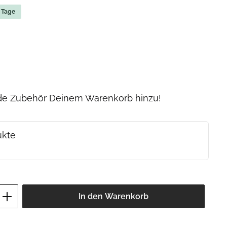
5 Tage
nde Zubehör Deinem Warenkorb hinzu!
ukte
ib den gewünschten Wert ein oder benutz
In den Warenkorb