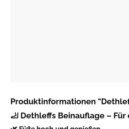
Produktinformationen "Dethlef
🦶
Dethleffs Beinauflage – Für 
🌿 Füße hoch und genießen