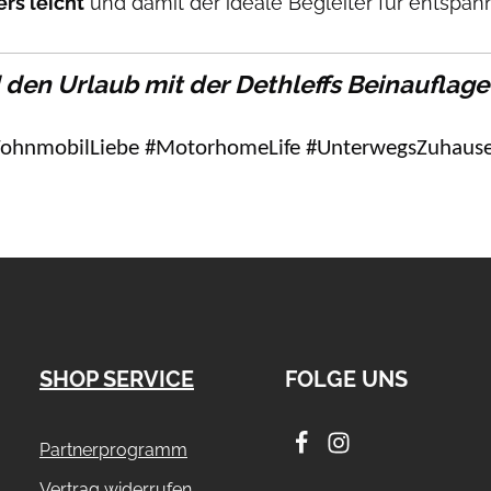
rs leicht
und damit der ideale Begleiter für entspan
den Urlaub mit der Dethleffs Beinauflage
WohnmobilLiebe #MotorhomeLife #UnterwegsZuhause 
SHOP SERVICE
FOLGE UNS
Partnerprogramm
Vertrag widerrufen