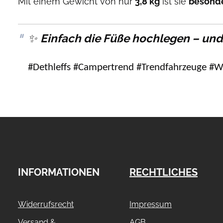
Mit einem Gewicht von nur
3,8 kg
ist sie
besonde
✨
Einfach die Füße hochlegen – und 
#Dethleffs #Campertrend #Trendfahrzeuge #
INFORMATIONEN
RECHTLICHES
Widerrufsrecht
Impressum
Versand &
AGB