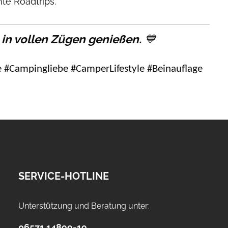
nte Roadtrips.
 in vollen Zügen genießen.
💙
#Campingliebe #CamperLifestyle #Beinauflage
SERVICE-HOTLINE
Unterstützung und Beratung unter:
06571 14899-19