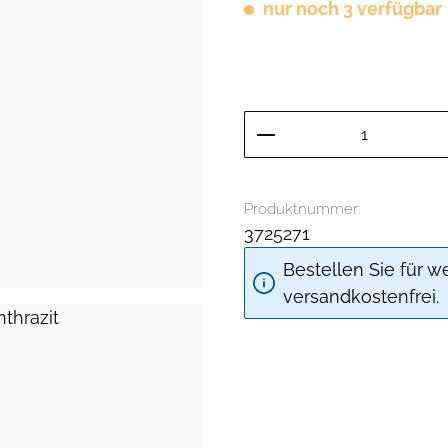
nur noch 3 verfügbar
Produkt Anzahl: G
Produktnummer:
3725271
Bestellen Sie für w
versandkostenfrei.