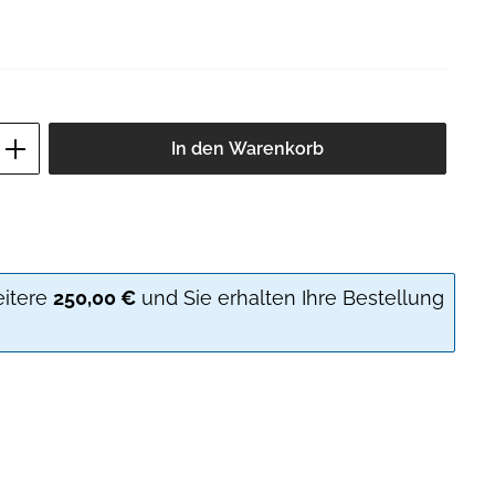
ib den gewünschten Wert ein oder benutz
In den Warenkorb
eitere
250,00 €
und Sie erhalten Ihre Bestellung