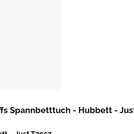
fs Spannbetttuch - Hubbett - Jus
tt – Just T7057