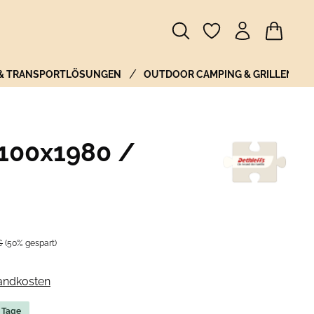
Warenkor
 & TRANSPORTLÖSUNGEN
OUTDOOR CAMPING & GRILLEN
 100x1980 /
er Preis:
€
(50% gespart)
sandkosten
5 Tage