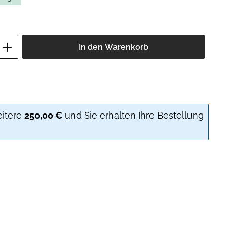
ib den gewünschten Wert ein oder benutz
In den Warenkorb
eitere
250,00 €
und Sie erhalten Ihre Bestellung