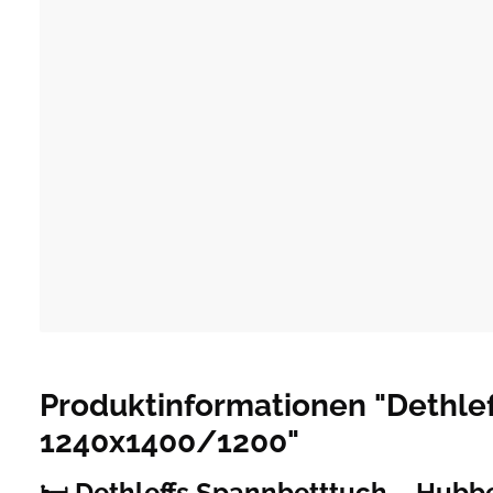
Produktinformationen "Dethlef
1240x1400/1200"
🛏️ Dethleffs Spannbetttuch – Hubbe