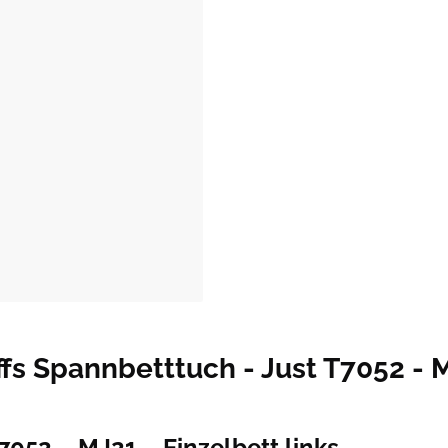
s Spannbetttuch - Just T7052 - MJ
7052 – MJ21 – Einzelbett links