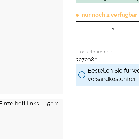
nur noch 2 verfügbar
Produkt Anzahl: G
Produktnummer:
3272980
Bestellen Sie für w
versandkostenfrei.