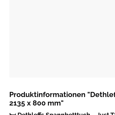
Produktinformationen "Dethleff
2135 x 800 mm"
🛏️ Dethleffs Spannbetttuch – Just T