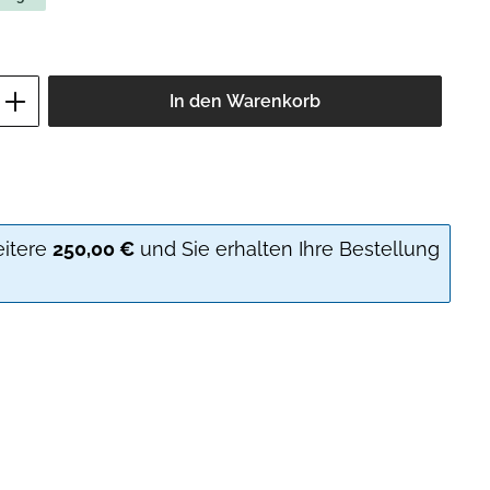
ib den gewünschten Wert ein oder benutz
In den Warenkorb
eitere
250,00 €
und Sie erhalten Ihre Bestellung