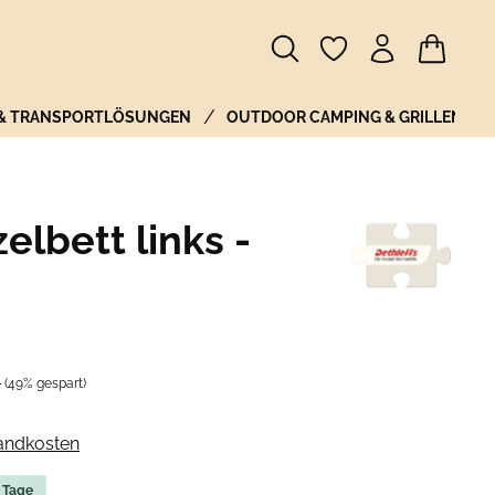
Warenkor
 & TRANSPORTLÖSUNGEN
OUTDOOR CAMPING & GRILLEN
elbett links -
r Preis:
€
(49% gespart)
sandkosten
5 Tage