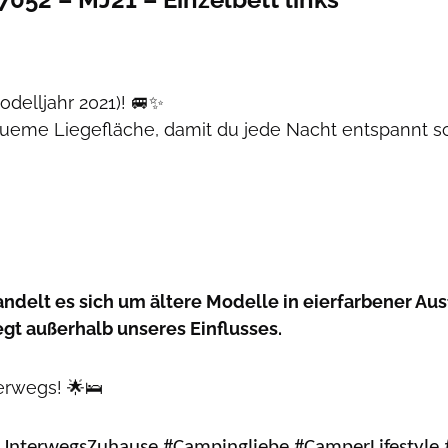
odelljahr 2021)! 🚐✨
queme Liegefläche, damit du jede Nacht entspannt s
andelt es sich um ältere Modelle in eierfarbener Aus
egt außerhalb unseres Einflusses.
erwegs! 🌟🛌
UnterwegsZuhause #Campingliebe #CamperLifestyle 