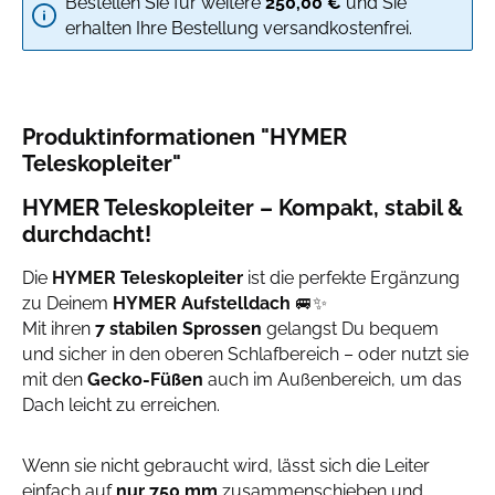
Bestellen Sie für weitere
250,00 €
und Sie
erhalten Ihre Bestellung versandkostenfrei.
Produktinformationen "HYMER
Teleskopleiter"
HYMER Teleskopleiter – Kompakt, stabil &
durchdacht!
Die
HYMER Teleskopleiter
ist die perfekte Ergänzung
zu Deinem
HYMER Aufstelldach
🚐✨
Mit ihren
7 stabilen Sprossen
gelangst Du bequem
und sicher in den oberen Schlafbereich – oder nutzt sie
mit den
Gecko-Füßen
auch im Außenbereich, um das
Dach leicht zu erreichen.
Wenn sie nicht gebraucht wird, lässt sich die Leiter
einfach auf
nur 750 mm
zusammenschieben und