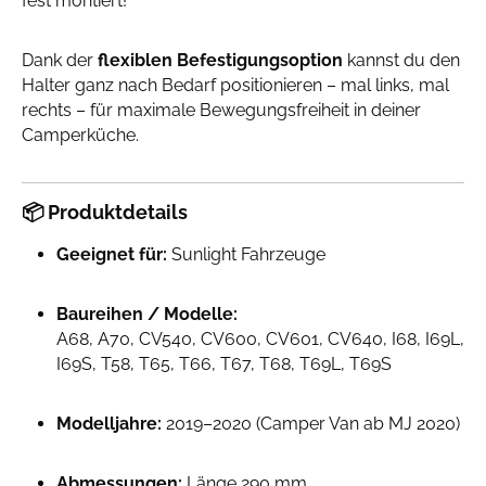
fest montiert!
Dank der
flexiblen Befestigungsoption
kannst du den
Halter ganz nach Bedarf positionieren – mal links, mal
rechts – für maximale Bewegungsfreiheit in deiner
Camperküche.
📦
Produktdetails
Geeignet für:
Sunlight Fahrzeuge
Baureihen / Modelle:
A68, A70, CV540, CV600, CV601, CV640, I68, I69L,
I69S, T58, T65, T66, T67, T68, T69L, T69S
Modelljahre:
2019–2020 (Camper Van ab MJ 2020)
Abmessungen:
Länge 290 mm